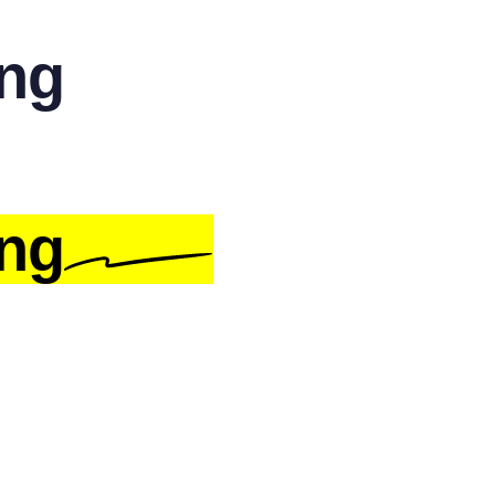
ing
ing